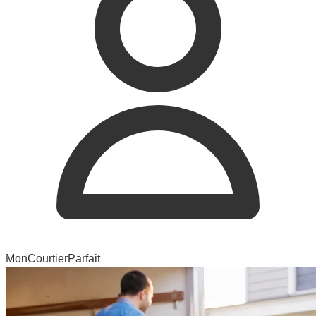
MonCourtierParfait