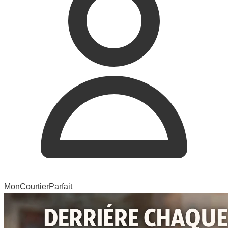
MonCourtierParfait