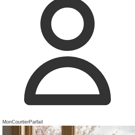
MonCourtierParfait