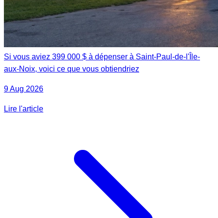
Si vous aviez 399 000 $ à dépenser à Saint-Paul-de-l'Île-
aux-Noix, voici ce que vous obtiendriez
9 Aug 2026
Lire l'article