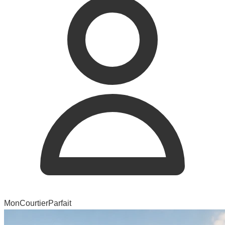
MonCourtierParfait