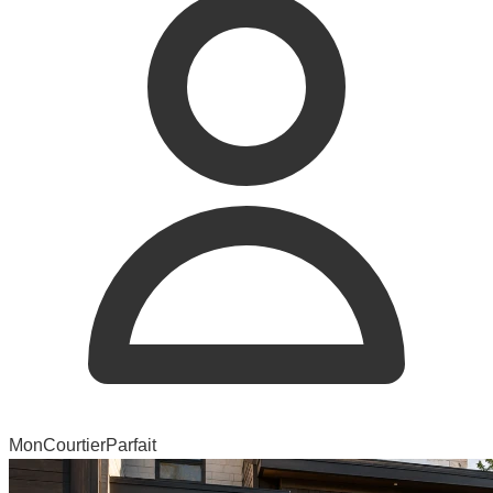
MonCourtierParfait