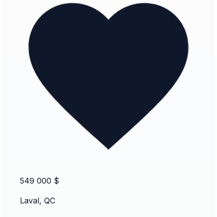
549 000 $
Laval, QC
4 🛏️
2 🚿