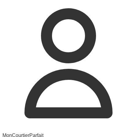
MonCourtierParfait