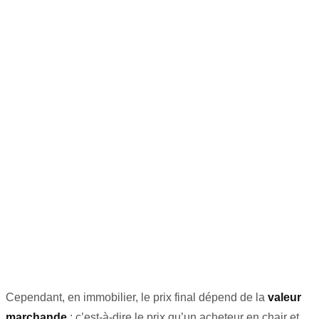
Cependant, en immobilier, le prix final dépend de la
valeur
marchande
: c’est-à-dire le prix qu’un acheteur en chair et