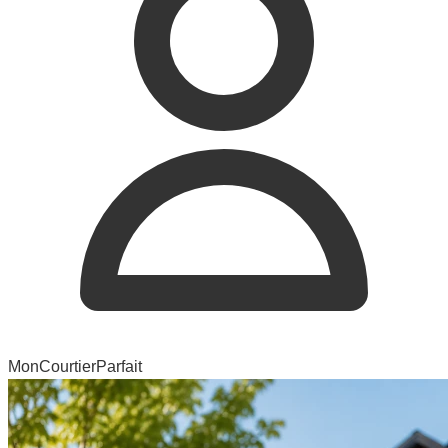
MonCourtierParfait