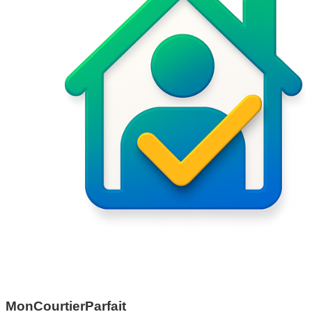
MonCourtierParfait