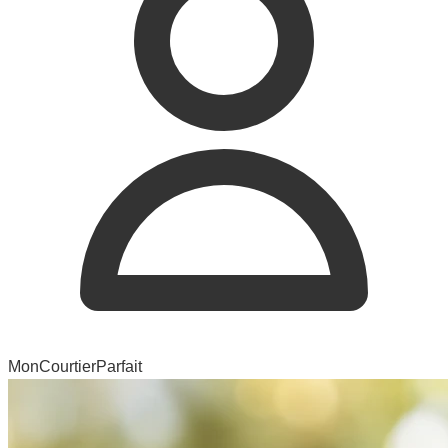
MonCourtierParfait