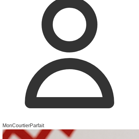
MonCourtierParfait