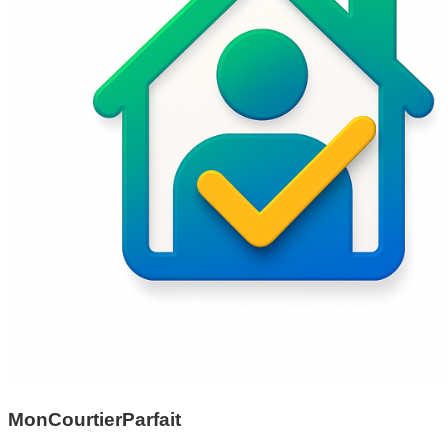
MonCourtierParfait