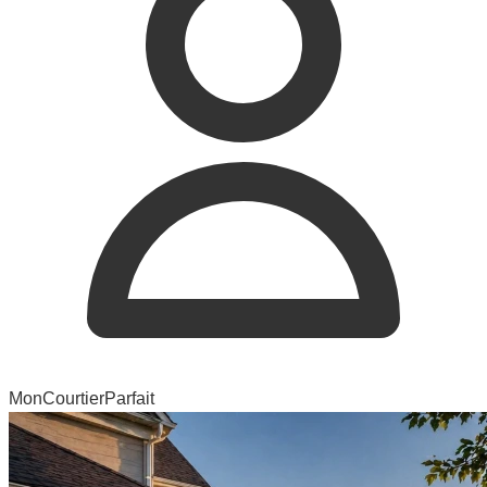
MonCourtierParfait