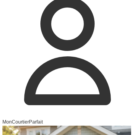
MonCourtierParfait