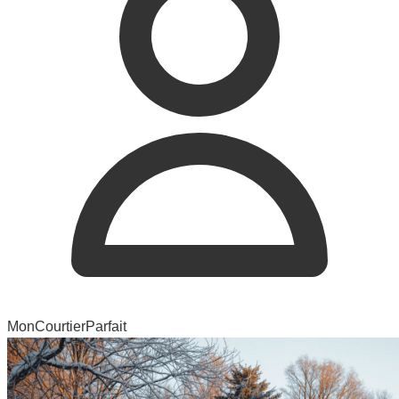
MonCourtierParfait