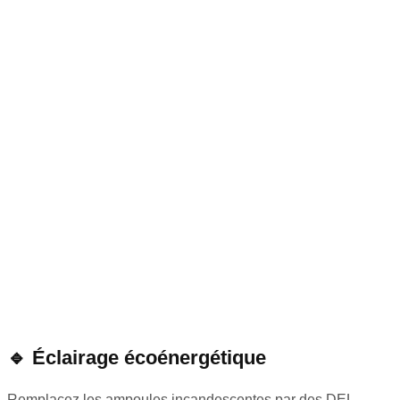
🔹
Éclairage écoénergétique
Remplacez les ampoules incandescentes par des DEL.