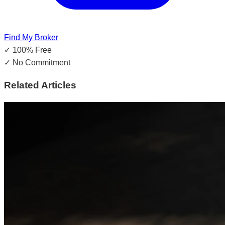
Find My Broker
✓
100% Free
✓
No Commitment
Related Articles