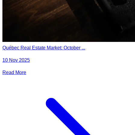
Québec Real Estate Market: October ...
10 Nov 2025
Read More