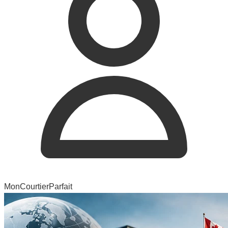
MonCourtierParfait