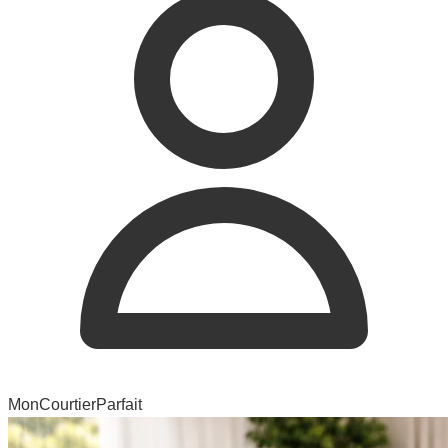
MonCourtierParfait