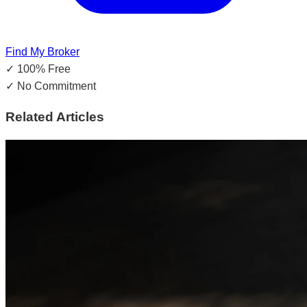
Find My Broker
✓
100% Free
✓
No Commitment
Related Articles