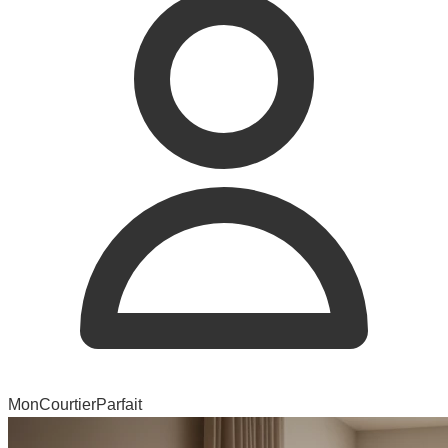
MonCourtierParfait