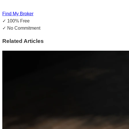
Find My Broker
✓
100% Free
✓
No Commitment
Related Articles